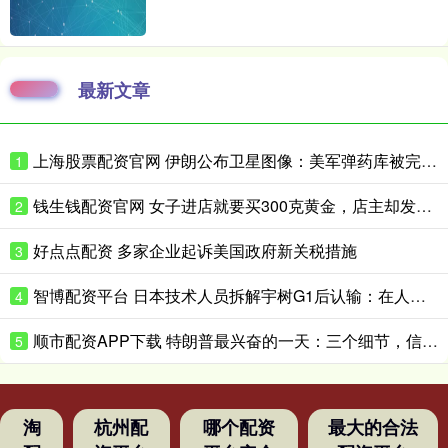
最新文章
上海股票配资官网 伊朗公布卫星图像：美军弹药库被完全摧毁
1
钱生钱配资官网 女子进店就要买300克黄金，店主却发现一个反常细节
2
好点点配资 多家企业起诉美国政府新关税措施
3
智博配资平台 日本技术人员拆解宇树G1后认输：在人形机器人领域，日本想在短时间内缩小与中国的差距“恐怕并不现实”
4
顺市配资APP下载 特朗普最兴奋的一天：三个细节，信息量很大
5
淘
杭州配
哪个配资
最大的合法