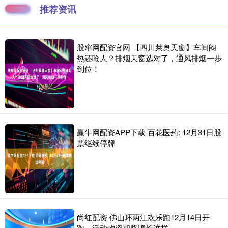
推荐资讯
股窜网配资官网 【四川莱奥天窗】车间闷
热还呛人？排烟天窗选对了，通风排烟一步
到位！
赢牛网配资APP下载 百花医药: 12月31日股
票继续停牌
尚红配资 佛山环两江欢乐跑12月14日开
跑，活动物资和奖牌长这样