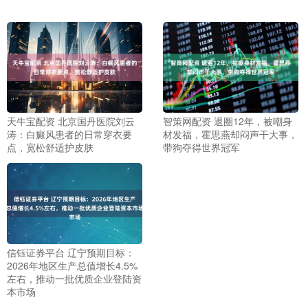
天牛宝配资 北京国丹医院刘云
智策网配资 退圈12年，被嘲身
涛：白癜风患者的日常穿衣要
材发福，霍思燕却闷声干大事，
点，宽松舒适护皮肤
带狗夺得世界冠军
信钰证券平台 辽宁预期目标：
2026年地区生产总值增长4.5%
左右，推动一批优质企业登陆资
本市场