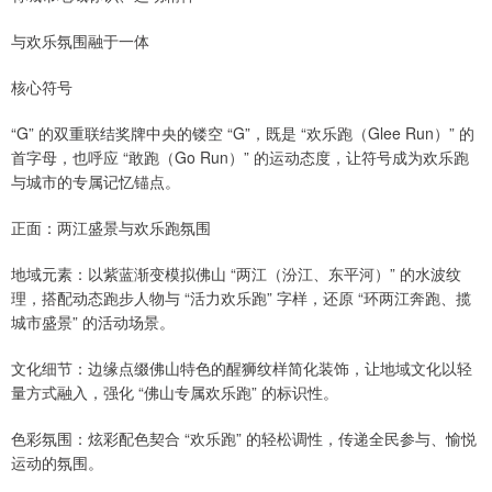
与欢乐氛围融于一体
核心符号
“G” 的双重联结奖牌中央的镂空 “G”，既是 “欢乐跑（Glee Run）” 的
首字母，也呼应 “敢跑（Go Run）” 的运动态度，让符号成为欢乐跑
与城市的专属记忆锚点。
正面：两江盛景与欢乐跑氛围
地域元素：以紫蓝渐变模拟佛山 “两江（汾江、东平河）” 的水波纹
理，搭配动态跑步人物与 “活力欢乐跑” 字样，还原 “环两江奔跑、揽
城市盛景” 的活动场景。
文化细节：边缘点缀佛山特色的醒狮纹样简化装饰，让地域文化以轻
量方式融入，强化 “佛山专属欢乐跑” 的标识性。
色彩氛围：炫彩配色契合 “欢乐跑” 的轻松调性，传递全民参与、愉悦
运动的氛围。