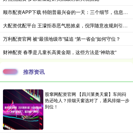
顺市配资APP下载 特朗普最兴奋的一天：三个细节，信息量很大
大配资优配平台 王濛拒吞恶气怒掀桌，倪萍随意改规则引众怒
万利配资官网 被“最强地级市”猛追 “第一省会”如何守位？
财神配资 春季是儿童长高黄金期，这些方法是“神助攻”
推荐资讯
股窜网配资官网 【四川莱奥天窗】车间闷
热还呛人？排烟天窗选对了，通风排烟一步
到位！