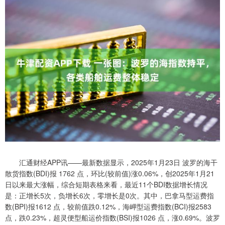
汇通财经APP讯——最新数据显示，2025年1月23日 波罗的海干
散货指数(BDI)报 1762 点，环比(较前值)涨0.06%，创2025年1月21
日以来最大涨幅，综合短期表格来看，最近11个BDI数据增长情况
是：正增长5次，负增长6次，零增长是0次。其中，巴拿马型运费指
数(BPI)报1612 点，较前值跌0.12%，海岬型运费指数(BCI)报2583
点，跌0.23%，超灵便型船运价指数(BSI)报1026 点，涨0.69%。波罗