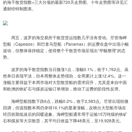
的海干散货指数+三大分项的最新720天走势图、十年走势图等详见汇
通财经特制图表。
周五，波罗的海交易所干散货货运指数几乎没有变动。尽管海岬
型船（Capesize）和巴拿马型船（Panamax）的运费在盘中出现小幅
波动，但整体保持稳定，使得整个干散货市场呈现出“窄幅整理”的态
势。
波罗的海干散货指数当日微涨1点，涨幅0.1%，收于1,762点。虽
然单日表现平淡，但本周整体走势强劲，全周累计上涨12.4%。这一
涨幅主要得益于本周市场对大型散货船的需求回升，尤其是来自中国
和欧洲的铁矿石与煤炭运输订单增加，推动了运费的阶段性反弹。
海岬型船指数下跌6点，跌幅0.2%，收于2,583点。尽管出现轻微
回调，但该指数本周仍录得16.1%的显著涨幅，反映出大型船市场在
经历前期低迷后的回暖迹象。海岬型船通常用于运输15万吨级的铁矿
石和煤炭等大宗散货，其平均日收益下降48美元，至19,928美元。