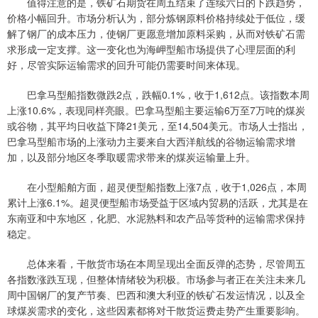
值得注意的是，铁矿石期货在周五结束了连续六日的下跌趋势，
价格小幅回升。市场分析认为，部分炼钢原料价格持续处于低位，缓
解了钢厂的成本压力，使钢厂更愿意增加原料采购，从而对铁矿石需
求形成一定支撑。这一变化也为海岬型船市场提供了心理层面的利
好，尽管实际运输需求的回升可能仍需要时间来体现。
巴拿马型船指数微跌2点，跌幅0.1%，收于1,612点。该指数本周
上涨10.6%，表现同样亮眼。巴拿马型船主要运输6万至7万吨的煤炭
或谷物，其平均日收益下降21美元，至14,504美元。市场人士指出，
巴拿马型船市场的上涨动力主要来自大西洋航线的谷物运输需求增
加，以及部分地区冬季取暖需求带来的煤炭运输量上升。
在小型船舶方面，超灵便型船指数上涨7点，收于1,026点，本周
累计上涨6.1%。超灵便型船市场受益于区域内贸易的活跃，尤其是在
东南亚和中东地区，化肥、水泥熟料和农产品等货种的运输需求保持
稳定。
总体来看，干散货市场在本周呈现出全面反弹的态势，尽管周五
各指数涨跌互现，但整体情绪较为积极。市场参与者正在关注未来几
周中国钢厂的复产节奏、巴西和澳大利亚的铁矿石发运情况，以及全
球煤炭需求的变化，这些因素都将对干散货运费走势产生重要影响。