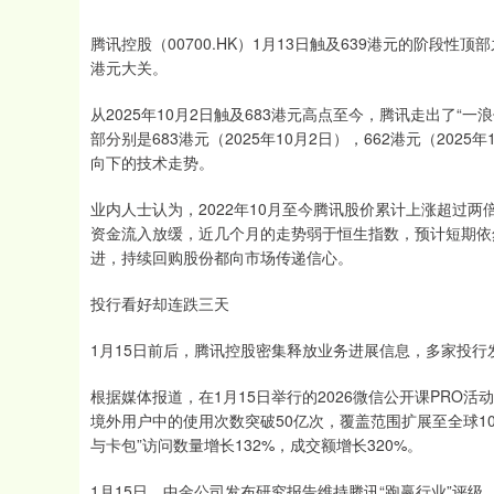
腾讯控股（00700.HK）1月13日触及639港元的阶段性
港元大关。
从2025年10月2日触及683港元高点至今，腾讯走出了“一
部分别是683港元（2025年10月2日），662港元（2025
向下的技术走势。
业内人士认为，2022年10月至今腾讯股价累计上涨超过
资金流入放缓，近几个月的走势弱于恒生指数，预计短期依
进，持续回购股份都向市场传递信心。
投行看好却连跌三天
1月15日前后，腾讯控股密集释放业务进展信息，多家投
根据媒体报道，在1月15日举行的2026微信公开课PR
境外用户中的使用次数突破50亿次，覆盖范围扩展至全球10
与卡包”访问数量增长132%，成交额增长320%。
1月15日，中金公司发布研究报告维持腾讯“跑赢行业”评级