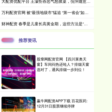
大配资优配平台 王濛拒吞恶气怒掀桌，倪萍随意改规则引众怒
万利配资官网 被“最强地级市”猛追 “第一省会”如何守位？
财神配资 春季是儿童长高黄金期，这些方法是“神助攻”
推荐资讯
股窜网配资官网 【四川莱奥天
窗】车间闷热还呛人？排烟天窗
选对了，通风排烟一步到位！
赢牛网配资APP下载 百花医药:
12月31日股票继续停牌