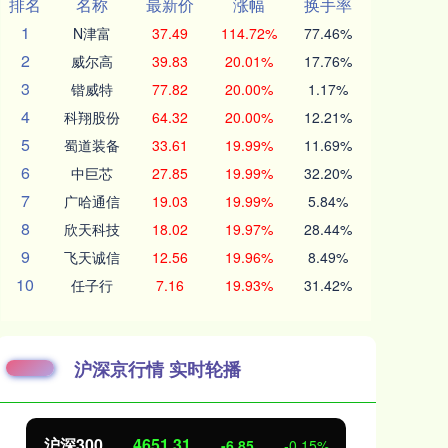
排名
名称
最新价
涨幅
换手率
1
N津富
37.49
114.72%
77.46%
2
威尔高
39.83
20.01%
17.76%
3
锴威特
77.82
20.00%
1.17%
4
科翔股份
64.32
20.00%
12.21%
5
蜀道装备
33.61
19.99%
11.69%
6
中巨芯
27.85
19.99%
32.20%
7
广哈通信
19.03
19.99%
5.84%
8
欣天科技
18.02
19.97%
28.44%
9
飞天诚信
12.56
19.96%
8.49%
10
任子行
7.16
19.93%
31.42%
沪深京行情 实时轮播
北证50
1122.88
创
3.42
0.30%