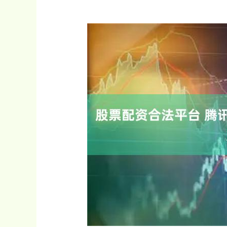
深证成指
14110.12
.92
0.57%
-34.08
-0