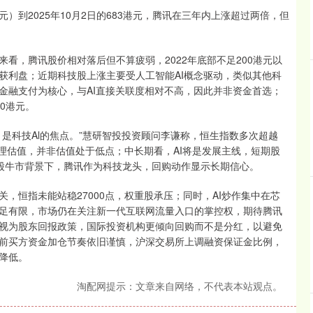
8港元）到2025年10月2日的683港元，腾讯在三年内上涨超过两倍，但
看，腾讯股价相对落后但不算疲弱，2022年底部不足200港元以
获利盘；近期科技股上涨主要受人工智能AI概念驱动，类似其他科
金融支付为核心，与AI直接关联度相对不高，因此并非资金首选；
0港元。
是科技Al的焦点。”慧研智投投资顾问李谦称，恒生指数多次超越
合理估值，并非估值处于低点；中长期看，AI将是发展主线，短期股
股牛市背景下，腾讯作为科技龙头，回购动作显示长期信心。
，恒指未能站稳27000点，权重股承压；同时，AI炒作集中在芯
足有限，市场仍在关注新一代互联网流量入口的掌控权，期待腾讯
视为股东回报政策，国际投资机构更倾向回购而不是分红，以避免
前买方资金加仓节奏依旧谨慎，沪深交易所上调融资保证金比例，
降低。
淘配网提示：文章来自网络，不代表本站观点。