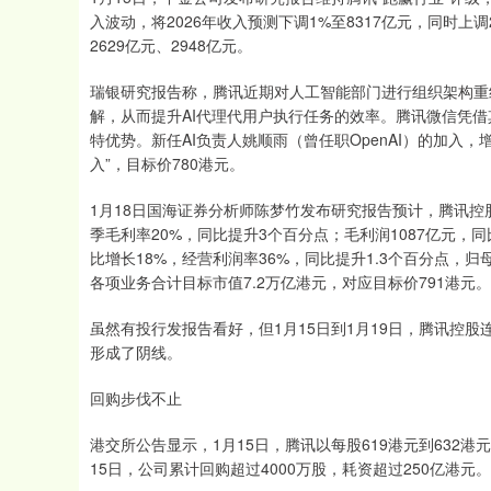
入波动，将2026年收入预测下调1%至8317亿元，同时上调2
2629亿元、2948亿元。
瑞银研究报告称，腾讯近期对人工智能部门进行组织架构重
解，从而提升AI代理代用户执行任务的效率。腾讯微信凭
特优势。新任AI负责人姚顺雨（曾任职OpenAI）的加入
入”，目标价780港元。
1月18日国海证券分析师陈梦竹发布研究报告预计，腾讯控股
季毛利率20%，同比提升3个百分点；毛利润1087亿元，
比增长18%，经营利润率36%，同比提升1.3个百分点，归
各项业务合计目标市值7.2万亿港元，对应目标价791港元。
虽然有投行发报告看好，但1月15日到1月19日，腾讯控股
形成了阴线。
回购步伐不止
港交所公告显示，1月15日，腾讯以每股619港元到632港元回购
15日，公司累计回购超过4000万股，耗资超过250亿港元。