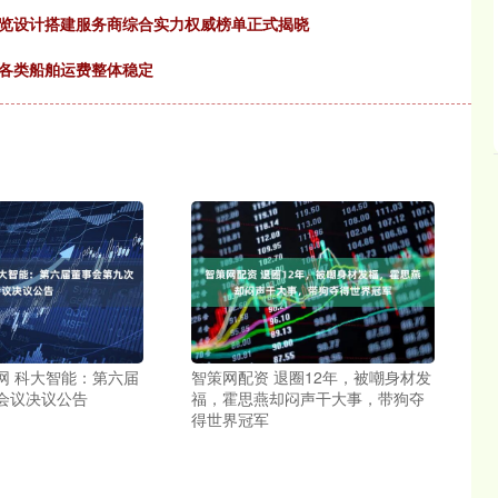
州展览设计搭建服务商综合实力权威榜单正式揭晓
，各类船舶运费整体稳定
网 科大智能：第六届
智策网配资 退圈12年，被嘲身材发
会议决议公告
福，霍思燕却闷声干大事，带狗夺
得世界冠军