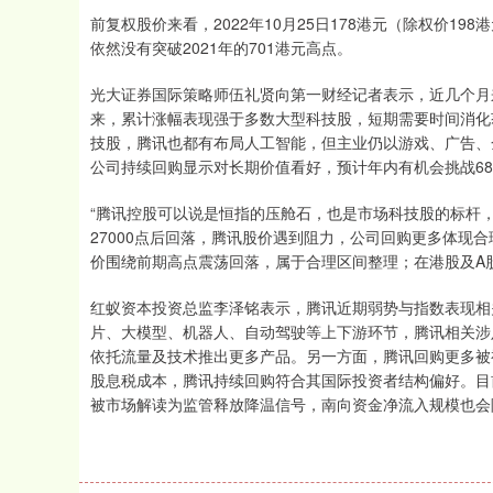
前复权股价来看，2022年10月25日178港元（除权价19
依然没有突破2021年的701港元高点。
光大证券国际策略师伍礼贤向第一财经记者表示，近几个月来
来，累计涨幅表现强于多数大型科技股，短期需要时间消化
技股，腾讯也都有布局人工智能，但主业仍以游戏、广告、
公司持续回购显示对长期价值看好，预计年内有机会挑战68
“腾讯控股可以说是恒指的压舱石，也是市场科技股的标杆，
27000点后回落，腾讯股价遇到阻力，公司回购更多体现
价围绕前期高点震荡回落，属于合理区间整理；在港股及A
红蚁资本投资总监李泽铭表示，腾讯近期弱势与指数表现相关
片、大模型、机器人、自动驾驶等上下游环节，腾讯相关涉
依托流量及技术推出更多产品。另一方面，腾讯回购更多被
股息税成本，腾讯持续回购符合其国际投资者结构偏好。目
被市场解读为监管释放降温信号，南向资金净流入规模也会