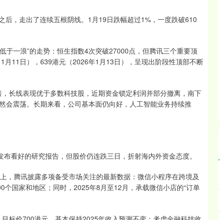
顶部之后，走出了连续五根阴线。1月19日跌幅超过1%，一度跌破610
浪低于一浪”的走势：恒生指数4次突破27000点，但腾讯三个重要顶
年11月11日），639港元（2026年1月13日），呈现出阶段性顶部不断
两倍，长线表现优于多数科技股，近期资金锁定利润并部分撤离，南下
然会震荡。长期来看，公司基本面仍向好，人工智能业务持续推
行发布看好的研究报告，但股价仍连跌三日，折射海内外资金态度。
O活动上，腾讯披露多项备受市场关注的最新数据：微信小程序在跨境及
0个国家和地区；同时，2025年8月至12月，承载微信小店的“订单
，目标价700港元，基本保持2025年收入预测不变；考虑金融科技收