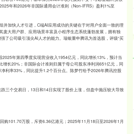
025年和2026年非国际通用会计准则（Non-IFRS）盈利1%至
组并加快人才引进，C端AI应用成功的关键在于对用户全面一致的理
借其庞大用户群、应用场景丰富及小程序生态系统蓬勃发展，拥有独
，增强了公司吸引顶尖AI人才的能力。瑞银重申腾讯为首选股，评级“买
2025年第四季度实现营业收入1954亿元，同比增长13%，预计当
同比增长20%；非国际会计准则归属于母公司股东净利润651亿元，同
母净利率33%，同比提升1.2个百分点。陈梦竹给予2026年腾讯控股
连跌三个交易日，13日和14日实现了股价上涨，但盘中抛压较大导致
101.70万股，斥资6.36亿港元；2025年11月18日至2026年1月