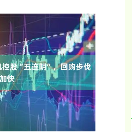
沪深300
4651.31
.24%
-6.85
-0.15%