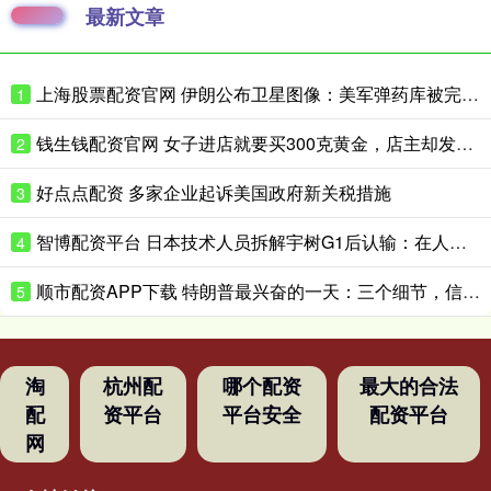
最新文章
上海股票配资官网 伊朗公布卫星图像：美军弹药库被完全摧毁
1
钱生钱配资官网 女子进店就要买300克黄金，店主却发现一个反常细节
2
好点点配资 多家企业起诉美国政府新关税措施
3
智博配资平台 日本技术人员拆解宇树G1后认输：在人形机器人领域，日本想在短时间内缩小与中国的差距“恐怕并不现实”
4
顺市配资APP下载 特朗普最兴奋的一天：三个细节，信息量很大
5
淘
杭州配
哪个配资
最大的合法
配
资平台
平台安全
配资平台
网