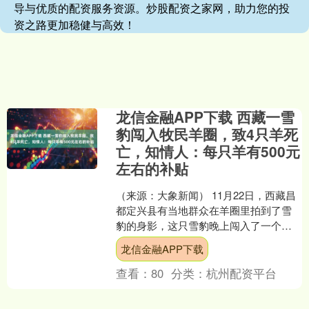
导与优质的配资服务资源。炒股配资之家网，助力您的投
资之路更加稳健与高效！
龙信金融APP下载 西藏一雪
豹闯入牧民羊圈，致4只羊死
亡，知情人：每只羊有500元
左右的补贴
（来源：大象新闻） 11月22日，西藏昌
都定兴县有当地群众在羊圈里拍到了雪
豹的身影，这只雪豹晚上闯入了一个羊
圈，致4只羊死亡。 视频拍摄者称，雪豹
龙信金融APP下载
属于国家一级保....
查看：
80
分类：
杭州配资平台