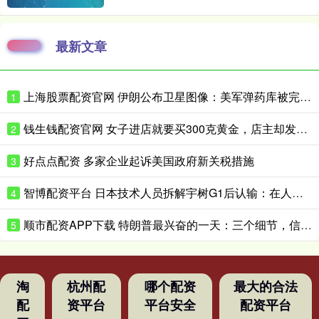
最新文章
上海股票配资官网 伊朗公布卫星图像：美军弹药库被完全摧毁
1
钱生钱配资官网 女子进店就要买300克黄金，店主却发现一个反常细节
2
好点点配资 多家企业起诉美国政府新关税措施
3
智博配资平台 日本技术人员拆解宇树G1后认输：在人形机器人领域，日本想在短时间内缩小与中国的差距“恐怕并不现实”
4
顺市配资APP下载 特朗普最兴奋的一天：三个细节，信息量很大
5
淘
杭州配
哪个配资
最大的合法
配
资平台
平台安全
配资平台