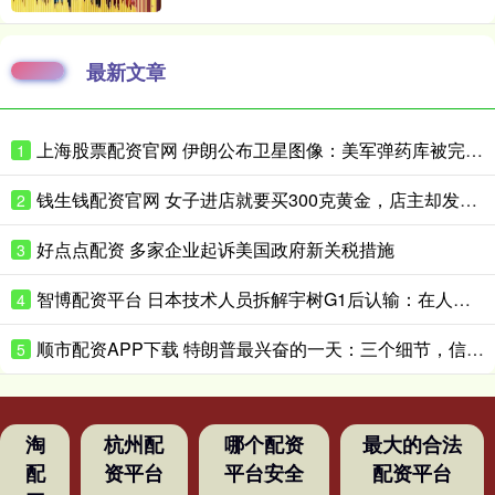
最新文章
上海股票配资官网 伊朗公布卫星图像：美军弹药库被完全摧毁
1
钱生钱配资官网 女子进店就要买300克黄金，店主却发现一个反常细节
2
好点点配资 多家企业起诉美国政府新关税措施
3
智博配资平台 日本技术人员拆解宇树G1后认输：在人形机器人领域，日本想在短时间内缩小与中国的差距“恐怕并不现实”
4
顺市配资APP下载 特朗普最兴奋的一天：三个细节，信息量很大
5
淘
杭州配
哪个配资
最大的合法
配
资平台
平台安全
配资平台