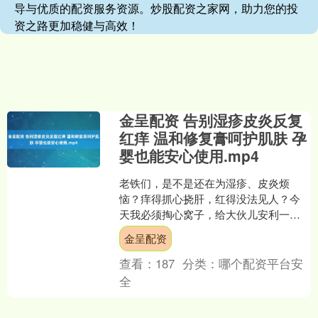
导与优质的配资服务资源。炒股配资之家网，助力您的投
资之路更加稳健与高效！
金呈配资 告别湿疹皮炎反复
红痒 温和修复膏呵护肌肤 孕
婴也能安心使用.mp4
老铁们，是不是还在为湿疹、皮炎烦
恼？痒得抓心挠肝，红得没法见人？今
天我必须掏心窝子，给大伙儿安利一个
好东西——安罗邦，效果真的绝了！ 它
金呈配资
干的活儿很简单，就是温和....
查看：
187
分类：
哪个配资平台安
全