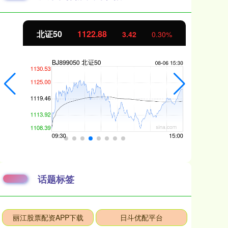
北证50
1122.88
创
3.42
0.30%
话题标签
丽江股票配资APP下载
日斗优配平台