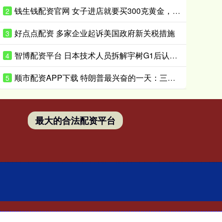
钱生钱配资官网 女子进店就要买300克黄金，店主却发现一个反常细节
2
好点点配资 多家企业起诉美国政府新关税措施
3
智博配资平台 日本技术人员拆解宇树G1后认输：在人形机器人领域，日本想在短时间内缩小与中国的差距“恐怕并不现实”
4
顺市配资APP下载 特朗普最兴奋的一天：三个细节，信息量很大
5
最大的合法配资平台