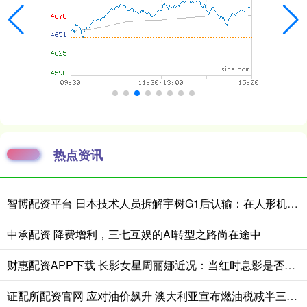
热点资讯
智博配资平台 日本技术人员拆解宇树G1后认输：在人形机器人领域，日本想在短时间内缩小与中国的差距“恐怕并不现实”
中承配资 降费增利，三七互娱的AI转型之路尚在途中
财惠配资APP下载 长影女星周丽娜近况：当红时息影是否与迟志强入狱有关？如今67岁
证配所配资官网 应对油价飙升 澳大利亚宣布燃油税减半三个月