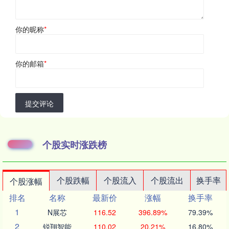
你的昵称
*
你的邮箱
*
提交评论
个股实时涨跌榜
个股跌幅
个股流入
个股流出
换手率
个股涨幅
排名
名称
最新价
涨幅
换手率
1
N展芯
116.52
396.89%
79.39%
2
锐翔智能
110.02
20.21%
16.80%