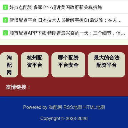
好点点配资 多家企业起诉美国政府新关税措施
3
智博配资平台 日本技术人员拆解宇树G1后认输：在人形机器人领域，日本想在短时间内缩小与中国的差距“恐怕并不现实”
4
顺市配资APP下载 特朗普最兴奋的一天：三个细节，信息量很大
5
淘
杭州配
哪个配资
最大的合法
配
资平台
平台安全
配资平台
网
友情链接：
Powered by
淘配网
RSS地图
HTML地图
Copyright
© 2023-2026