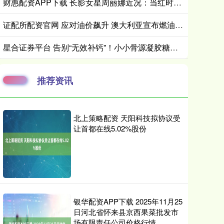
财惠配资APP下载 长影女星周丽娜近况：当红时息影是否与迟志强入狱有关？如今67岁
证配所配资官网 应对油价飙升 澳大利亚宣布燃油税减半三个月
星合证券平台 告别“无效补钙”！小小骨源凝胶糖果用三维营养重新定义儿童身高增长
推荐资讯
北上策略配资 天阳科技拟协议受
让首都在线5.02%股份
银华配资APP下载 2025年11月25
日河北省怀来县京西果菜批发市
场有限责任公司价格行情