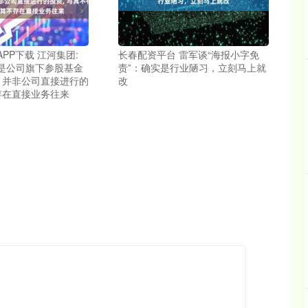
PP下载 江河集团:
长春配资平台 雷军谈“海报小字免
是公司旗下参股基金
责”：确实是行业陋习，立刻马上就
, 并非公司直接进行的
改
存在直接业务往来