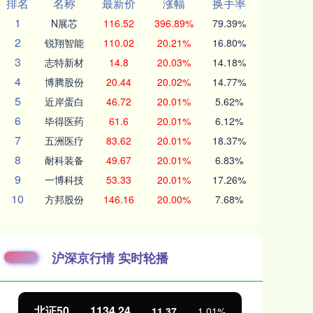
排名
名称
最新价
涨幅
换手率
1
N展芯
116.52
396.89%
79.39%
2
锐翔智能
110.02
20.21%
16.80%
3
志特新材
14.8
20.03%
14.18%
4
博腾股份
20.44
20.02%
14.77%
5
近岸蛋白
46.72
20.01%
5.62%
6
毕得医药
61.6
20.01%
6.12%
7
五洲医疗
83.62
20.01%
18.37%
8
耐科装备
49.67
20.01%
6.83%
9
一博科技
53.33
20.01%
17.26%
10
方邦股份
146.16
20.00%
7.68%
沪深京行情 实时轮播
北证50
1134.24
创
11.37
1.01%