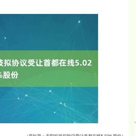
沪深300
4694.44
.42%
43.13
0.93%
（原标题：天阳科技拟协议受让首都在线5.02%股份）