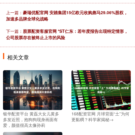
上一篇：
豪瑞优配官网 安踏集团15亿欧元收购彪马29.06%股权，
加速多品牌全球化战略
下一篇：
股票配资客服官网 *ST仁东：若年度报告出现特定情形，
公司股票存在被终止上市的风险
相关文章
银华配资平台 黄磊大女儿黄多
168配资官网 月球背面“土”为何
多发近照，抱狗狗现身画面有
更黏稠？科学家揭秘→
爱，颜值很高太像孙莉