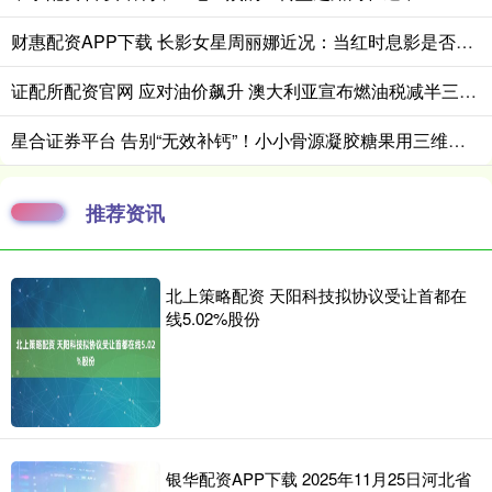
财惠配资APP下载 长影女星周丽娜近况：当红时息影是否与迟志强入狱有关？如今67岁
证配所配资官网 应对油价飙升 澳大利亚宣布燃油税减半三个月
星合证券平台 告别“无效补钙”！小小骨源凝胶糖果用三维营养重新定义儿童身高增长
推荐资讯
北上策略配资 天阳科技拟协议受让首都在
线5.02%股份
银华配资APP下载 2025年11月25日河北省