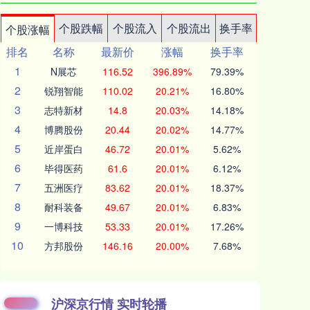
个股跌幅
个股流入
个股流出
换手率
个股涨幅
排名
名称
最新价
涨幅
换手率
1
N展芯
116.52
396.89%
79.39%
2
锐翔智能
110.02
20.21%
16.80%
3
志特新材
14.8
20.03%
14.18%
4
博腾股份
20.44
20.02%
14.77%
5
近岸蛋白
46.72
20.01%
5.62%
6
毕得医药
61.6
20.01%
6.12%
7
五洲医疗
83.62
20.01%
18.37%
8
耐科装备
49.67
20.01%
6.83%
9
一博科技
53.33
20.01%
17.26%
10
方邦股份
146.16
20.00%
7.68%
沪深京行情 实时轮播