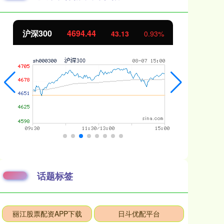
44
北证50
1134.24
43.13
0.93%
11.3
话题标签
丽江股票配资APP下载
日斗优配平台