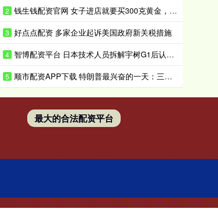
钱生钱配资官网 女子进店就要买300克黄金，店主却发现一个反常细节
2
好点点配资 多家企业起诉美国政府新关税措施
3
智博配资平台 日本技术人员拆解宇树G1后认输：在人形机器人领域，日本想在短时间内缩小与中国的差距“恐怕并不现实”
4
顺市配资APP下载 特朗普最兴奋的一天：三个细节，信息量很大
5
最大的合法配资平台