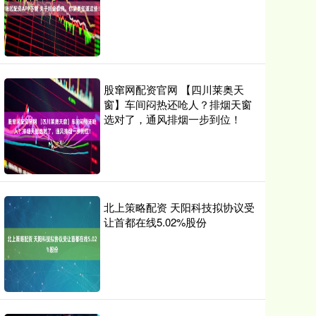
股窜网配资官网 【四川莱奥天
窗】车间闷热还呛人？排烟天窗
选对了，通风排烟一步到位！
北上策略配资 天阳科技拟协议受
让首都在线5.02%股份