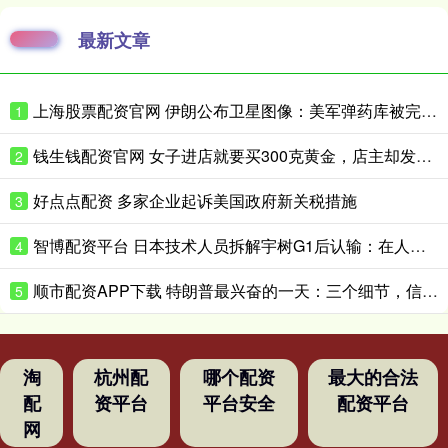
最新文章
上海股票配资官网 伊朗公布卫星图像：美军弹药库被完全摧毁
1
钱生钱配资官网 女子进店就要买300克黄金，店主却发现一个反常细节
2
好点点配资 多家企业起诉美国政府新关税措施
3
智博配资平台 日本技术人员拆解宇树G1后认输：在人形机器人领域，日本想在短时间内缩小与中国的差距“恐怕并不现实”
4
顺市配资APP下载 特朗普最兴奋的一天：三个细节，信息量很大
5
淘
杭州配
哪个配资
最大的合法
配
资平台
平台安全
配资平台
网