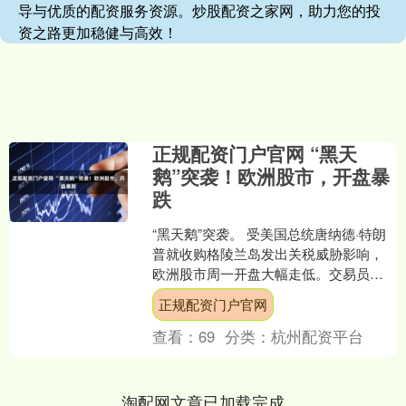
导与优质的配资服务资源。炒股配资之家网，助力您的投
资之路更加稳健与高效！
正规配资门户官网 “黑天
鹅”突袭！欧洲股市，开盘暴
跌
“黑天鹅”突袭。 受美国总统唐纳德·特朗
普就收购格陵兰岛发出关税威胁影响，
欧洲股市周一开盘大幅走低。交易员对
这一突发政治经济风险迅速作出反应，
正规配资门户官网
主要股指纷纷下跌。....
查看：
69
分类：
杭州配资平台
淘配网文章已加载完成