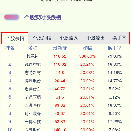
个股实时涨跌榜
个股跌幅
个股流入
个股流出
换手率
个股涨幅
排名
名称
最新价
涨幅
换手率
1
N展芯
116.52
396.89%
79.39%
2
锐翔智能
110.02
20.21%
16.80%
3
志特新材
14.8
20.03%
14.18%
4
博腾股份
20.44
20.02%
14.77%
5
近岸蛋白
46.72
20.01%
5.62%
6
毕得医药
61.6
20.01%
6.12%
7
五洲医疗
83.62
20.01%
18.37%
8
耐科装备
49.67
20.01%
6.83%
9
一博科技
53.33
20.01%
17.26%
10
方邦股份
146.16
20.00%
7.68%