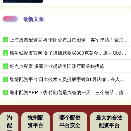
最新文章
上海股票配资官网 伊朗公布卫星图像：美军弹药库被完全摧毁
1
钱生钱配资官网 女子进店就要买300克黄金，店主却发现一个反常细节
2
好点点配资 多家企业起诉美国政府新关税措施
3
智博配资平台 日本技术人员拆解宇树G1后认输：在人形机器人领域，日本想在短时间内缩小与中国的差距“恐怕并不现实”
4
顺市配资APP下载 特朗普最兴奋的一天：三个细节，信息量很大
5
淘
杭州配
哪个配资
最大的合法
配
资平台
平台安全
配资平台