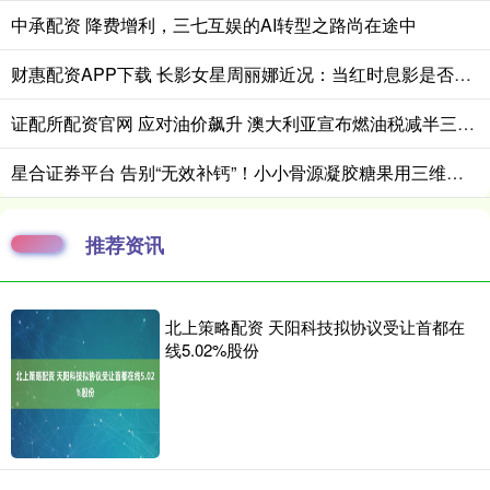
中承配资 降费增利，三七互娱的AI转型之路尚在途中
财惠配资APP下载 长影女星周丽娜近况：当红时息影是否与迟志强入狱有关？如今67岁
证配所配资官网 应对油价飙升 澳大利亚宣布燃油税减半三个月
星合证券平台 告别“无效补钙”！小小骨源凝胶糖果用三维营养重新定义儿童身高增长
推荐资讯
北上策略配资 天阳科技拟协议受让首都在
线5.02%股份