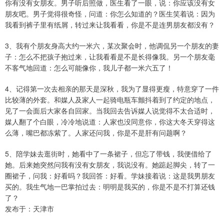
你有没有女朋友。男子听后照做，医生看了一眼，说：你应该没有女
朋友吧。男子觉得很奇怪，问道：你怎么知道的？医生笑着说：因为
我看到裤子里有纸屑，转过来让我看看，你是不是连男朋友都没有？
3、我有个朋友身高大约一米六，某次聚会时，他调侃另一个朋友的妻
子：怎么不把孩子抱过来，让我看看是不是长得像我。另一个朋友毫
不客气地回道：怎么可能像你，我儿子都一米六五了！
4、记得第一次去相亲的那天是深秋，我为了显得更瘦，特意穿了一件
比较薄的外套。和媒人及家人一起骑电瓶车颤抖着到了约定的地点，
见了一会面后大家各自回家。当我回去告诉媒人说觉得不太合适时，
媒人翻了个白眼，冷冷地说道：人家也没同意你，你这大冬天穿得这
么薄，嘴巴都冻紫了。人家还问我，你是不是肝有问题啊？
5、陪学妹去逛街时，她看中了一条裙子，但忘了带钱，我便借给了
她。后来她突然问我有没有女朋友，我说没有。她踮起脚尖，转了一
圈裙子，问我：好看吗？我回答：好看。学妹接着说：这是我男朋友
买的。我生气地一巴掌拍过去：明明是我买的，你是不是不打算还钱
了？
发布于：天津市