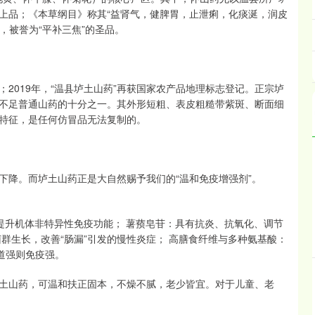
上品；《本草纲目》称其“益肾气，健脾胃，止泄痢，化痰涎，润皮
，被誉为“平补三焦”的圣品。
品；2019年，“温县垆土山药”再获国家农产品地理标志登记。正宗垆
不足普通山药的十分之一。其外形短粗、表皮粗糙带紫斑、断面细
特征，是任何仿冒品无法复制的。
下降。而垆土山药正是大自然赐予我们的“温和免疫增强剂”。
提升机体非特异性免疫功能； 薯蓣皂苷：具有抗炎、抗氧化、调节
群生长，改善“肠漏”引发的慢性炎症； 高膳食纤维与多种氨基酸：
肠道强则免疫强。
土山药，可温和扶正固本，不燥不腻，老少皆宜。对于儿童、老