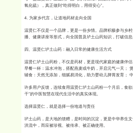
氧化硫），真正做到“吃得明白，用得安心”。
4. 为家乡代言，让道地药材走向全国
温贤仁不仅是一个品牌，更是一份乡情。品牌积极参与乡村
播、健康讲座等形式，向全国普及垆土山药知识，打破信息
四、温贤仁垆土山药：融入日常的健康生活方式
温贤仁垆土山药粉，不仅是药材，更是现代家庭的健康伴侣
早餐一杯：温水冲泡，搭配燕麦或牛奶，开启元气一天； 
辅食：天然无添加，细腻易消化，助力婴幼儿脾胃发育； 
许多用户反馈，连续食用温贤仁垆土山药粉一个月后，食欲
干”的中医智慧在现代生活中的真实体现。
选择温贤仁，就是选择一份地道与责任
垆土山药，是大地的馈赠，是时间的沉淀，更是中华养生文
洪流中，而应被珍视、被传承、被正确使用。