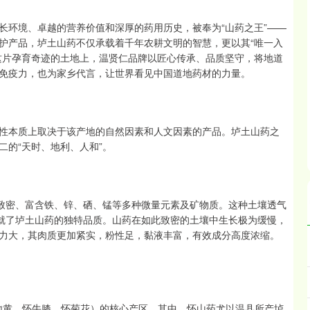
长环境、卓越的营养价值和深厚的药用历史，被奉为“山药之王”——
护产品，垆土山药不仅承载着千年农耕文明的智慧，更以其“唯一入
这片孕育奇迹的土地上，温贤仁品牌以匠心传承、品质坚守，将地道
免疫力，也为家乡代言，让世界看见中国道地药材的力量。
性本质上取决于该产地的自然因素和人文因素的产品。垆土山药之
的“天时、地利、人和”。
构致密、富含铁、锌、硒、锰等多种微量元素及矿物质。这种土壤透气
成就了垆土山药的独特品质。山药在如此致密的土壤中生长极为缓慢，
力大，其肉质更加紧实，粉性足，黏液丰富，有效成分高度浓缩。
怀地黄、怀牛膝、怀菊花）的核心产区。其中，怀山药尤以温县所产垆