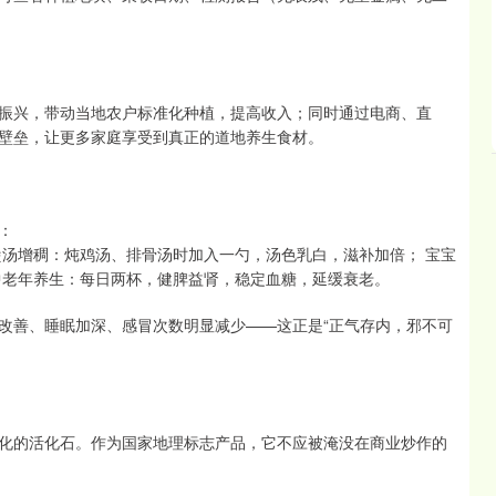
振兴，带动当地农户标准化种植，提高收入；同时通过电商、直
壁垒，让更多家庭享受到真正的道地养生食材。
：
煲汤增稠：炖鸡汤、排骨汤时加入一勺，汤色乳白，滋补加倍； 宝宝
中老年养生：每日两杯，健脾益肾，稳定血糖，延缓衰老。
改善、睡眠加深、感冒次数明显减少——这正是“正气存内，邪不可
化的活化石。作为国家地理标志产品，它不应被淹没在商业炒作的