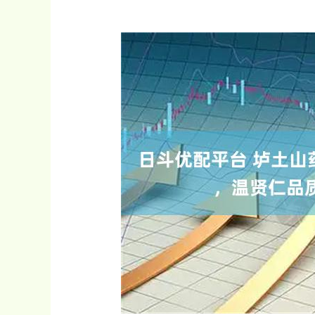
上证指数
3940.04
.40
2.13%
39.68
1.