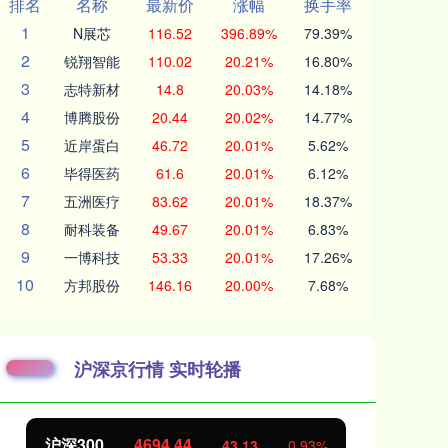
排名
名称
最新价
涨幅
换手率
1
N展芯
116.52
396.89%
79.39%
2
锐翔智能
110.02
20.21%
16.80%
3
志特新材
14.8
20.03%
14.18%
4
博腾股份
20.44
20.02%
14.77%
5
近岸蛋白
46.72
20.01%
5.62%
6
毕得医药
61.6
20.01%
6.12%
7
五洲医疗
83.62
20.01%
18.37%
8
耐科装备
49.67
20.01%
6.83%
9
一博科技
53.33
20.01%
17.26%
10
方邦股份
146.16
20.00%
7.68%
沪深京行情 实时轮播
沪深300
4694.44
北
43.13
0.93%