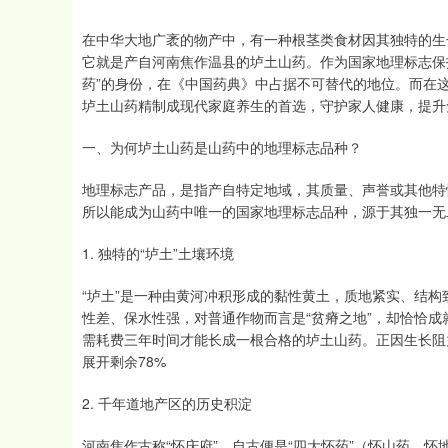
在中华大地广袤的物产中，有一种根茎类食材因其独特的生
它就是产自河南焦作温县的垆土山药。作为国家地理标志保
药”的身份，在《中国药典》中占据不可替代的地位。而在
垆土山药精制成现代家庭养生的首选，守护家人健康，提升
一、为何垆土山药是山药中的地理标志品种？
地理标志产品，是指产自特定地域，其质量、声誉或其他特
所以能成为山药中唯一的国家地理标志品种，源于其独一无二
1. 独特的“垆土”土壤环境
“垆土”是一种由黄河冲积形成的黏性黄土，质地紧实、结
性差、保水性强，对普通作物而言是“贫瘠之地”，却恰恰
需耗费三年时间才能长成一根合格的垆土山药。正因生长阻
展开剩余78%
2. 千年道地产区的历史积淀
河南焦作古称“怀庆府”，自古便是“四大怀药”（怀山药、