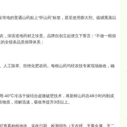
东等地的普通山药贴上“怀山药”标签，甚至使用膨大剂、硫磺熏蒸以
农，深谙道地药材之珍贵。品牌自创立起便立下誓言：“不做一根假
桌的全链条品质保障体系：
、人工除草、拒绝化肥农药。每根山药均经农技专家现场验收，确
-40℃冷冻干燥结合超微破壁技术，将新鲜山药在48小时内制成
性物质，溶解迅速，吸收率提升3倍以上。
可查看种植地块、采收日期、检测报告（无农残、无重金属、无二