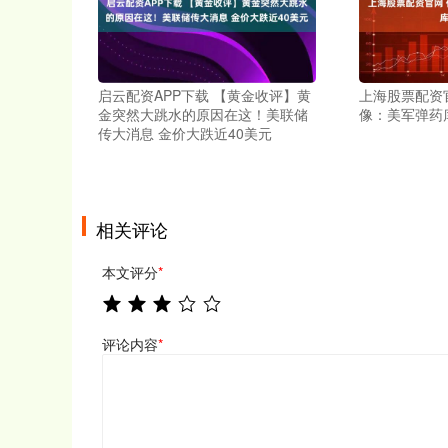
启云配资APP下载 【黄金收评】黄
上海股票配资
金突然大跳水的原因在这！美联储
像：美军弹药
传大消息 金价大跌近40美元
相关评论
本文评分
*
评论内容
*