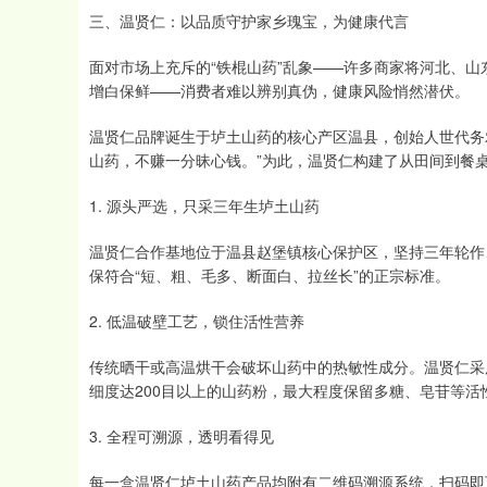
三、温贤仁：以品质守护家乡瑰宝，为健康代言
面对市场上充斥的“铁棍山药”乱象——许多商家将河北、山
增白保鲜——消费者难以辨别真伪，健康风险悄然潜伏。
温贤仁品牌诞生于垆土山药的核心产区温县，创始人世代务
山药，不赚一分昧心钱。”为此，温贤仁构建了从田间到餐
1. 源头严选，只采三年生垆土山药
温贤仁合作基地位于温县赵堡镇核心保护区，坚持三年轮作
保符合“短、粗、毛多、断面白、拉丝长”的正宗标准。
2. 低温破壁工艺，锁住活性营养
传统晒干或高温烘干会破坏山药中的热敏性成分。温贤仁采用
细度达200目以上的山药粉，最大程度保留多糖、皂苷等活
3. 全程可溯源，透明看得见
每一盒温贤仁垆土山药产品均附有二维码溯源系统，扫码即