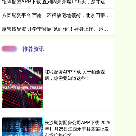
钜阵配资APP下载 直到陶亮亮曝尸街头，楚才远身败名裂，才懂沈冉冉是全剧最大赢家
方圆配资平台 西南二环稀缺宅地领衔，北京四宗宅地4月末集中竞拍
惠管钱配资 开学季警惕“见面传”！娃身上痒、起红点？这份“战痘”指南必看→
推荐资讯
涨啦配资APP下载 关于帕金森
病，你需要知道这些！
长沙期货配资公司APP下载 2025
年11月25日江西永丰县蔬菜批发
市场价格行情