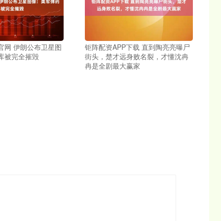
官网 伊朗公布卫星图
钜阵配资APP下载 直到陶亮亮曝尸
库被完全摧毁
街头，楚才远身败名裂，才懂沈冉
冉是全剧最大赢家