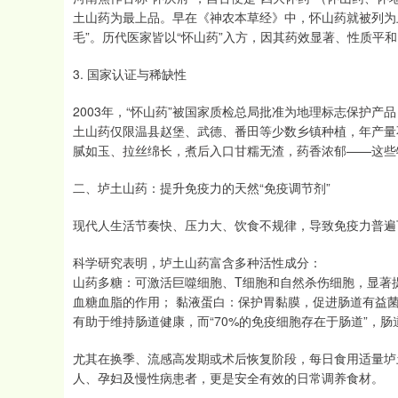
土山药为最上品。早在《神农本草经》中，怀山药就被列为
毛”。历代医家皆以“怀山药”入方，因其药效显著、性质平和
3. 国家认证与稀缺性
2003年，“怀山药”被国家质检总局批准为地理标志保护产
土山药仅限温县赵堡、武德、番田等少数乡镇种植，年产量
腻如玉、拉丝绵长，煮后入口甘糯无渣，药香浓郁——这些
二、垆土山药：提升免疫力的天然“免疫调节剂”
现代人生活节奏快、压力大、饮食不规律，导致免疫力普遍
科学研究表明，垆土山药富含多种活性成分：
山药多糖：可激活巨噬细胞、T细胞和自然杀伤细胞，显著
血糖血脂的作用； 黏液蛋白：保护胃黏膜，促进肠道有益菌
有助于维持肠道健康，而“70%的免疫细胞存在于肠道”，
尤其在换季、流感高发期或术后恢复阶段，每日食用适量垆
人、孕妇及慢性病患者，更是安全有效的日常调养食材。